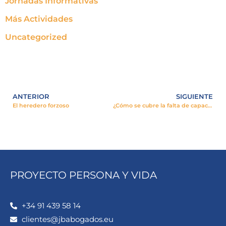
Jornadas Informativas
Más Actividades
Uncategorized
ANTERIOR
SIGUIENTE
El heredero forzoso
¿Cómo se cubre la falta de capacidad mental de una persona? 1ª parte
PROYECTO PERSONA Y VIDA
+34 91 439 58 14
clientes@jbabogados.eu