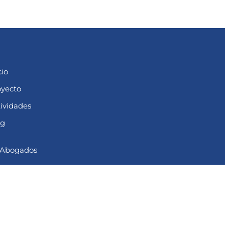
cio
oyecto
ividades
og
 Abogados
Design by Malaka Webs