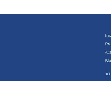
Ini
Pr
Act
Bl
JB
 cookies (UE)