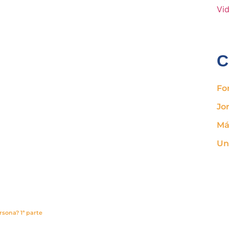
C
Fo
Jo
Má
Un
sona? 1ª parte