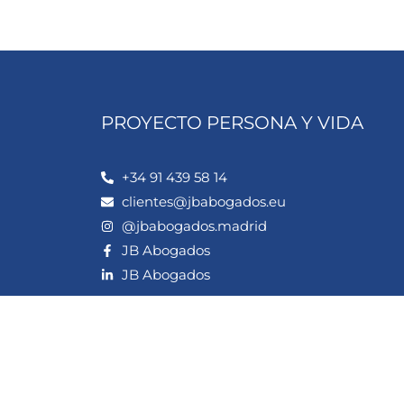
PROYECTO PERSONA Y VIDA
+34 91 439 58 14
clientes@jbabogados.eu
@jbabogados.madrid
JB Abogados
JB Abogados
Aviso legal
Política de privacidad
Política de